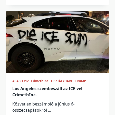
ACAB-1312
CrimethInc.
OSZTÁLYHARC
TRUMP
Los Angeles szembeszáll az ICE-vel-
CrimethInc.
Közvetlen beszámoló a június 6-i
összecsapásokról
...