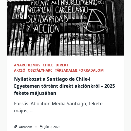
ANARCHIZMUS
CHILE
DIREKT
AKCIÓ
OSZTÁLYHARC
TÁRSADALMI FORRADALOM
Nyilatkozat a Santiago de Chile-i
Egyetemen történt direkt akciónkról – 2025
fekete májusában
Forrás: Abolition Media Santiago, fekete
május,
...
Autonom
Jún 9, 2025