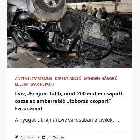
ANTIMILITARIZMUS
DIREKT AKCIÓ
MINDEN HÁBORÚ
ELLEN!
WAR REPORT
Lviv,Ukrajna: több, mint 200 ember csapott
össze az emberrabló „toborzó csoport”
katonáival
A nyugat-ukrajnai Lviv városában a civilek,
...
Autonom
Júl 25, 2026