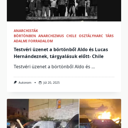
ANARCHISTÁK
BÖRTÖNBEN
ANARCHIZMUS
CHILE
OSZTÁLYHARC
TÁRS
ADALMI FORRADALOM
Testvéri üzenet a börtönből Aldo és Lucas
Hernándeznek, tárgyalásuk előtt- Chile
Testvéri üzenet a börtönből Aldo és
...
Autonom
Júl 20, 2025