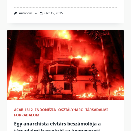
Autonom
Okt 15, 2025
ACAB-1312
INDONÉZIA
OSZTÁLYHARC
TÁRSADALMI
FORRADALOM
Egy anarchista elvtárs beszámolója a
társadalmi harcokról az úgynevezett