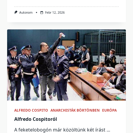
Autonom
Febr 12, 2026
ALFREDO COSPITO
ANARCHISTÁK BÖRTÖNBEN
EURÓPA
Alfredo Cospitoról
A feketelobogón már közöltünk két írást
...