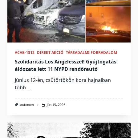
ACAB-1312
DIREKT AKCIÓ
TÁRSADALMI FORRADALOM
Szolidaritás Los Angelesszel! Gyújtogatás
áldozata lett 11 NYPD rendőrautó
Június 12-én, csütörtökön kora hajnalban
több
...
Autonom
Jún 15, 2025