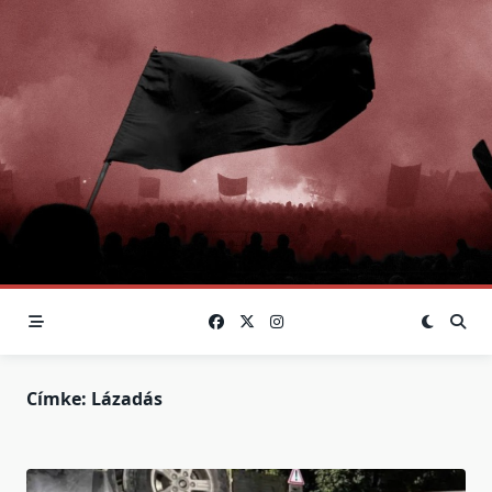
Skip
to
content
Címke:
Lázadás