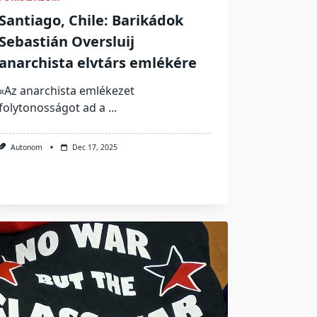
Santiago, Chile: Barikádok
Sebastián Oversluij
anarchista elvtárs emlékére
«Az anarchista emlékezet
folytonosságot ad a
...
Autonom
Dec 17, 2025