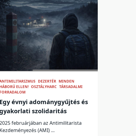
ANTIMILITARIZMUS
DEZERTÉR
MINDEN
HÁBORÚ ELLEN!
OSZTÁLYHARC
TÁRSADALMI
FORRADALOM
Egy évnyi adománygyűjtés és
gyakorlati szolidaritás
2025 februárjában az Antimilitarista
Kezdeményezés (AMI)
...