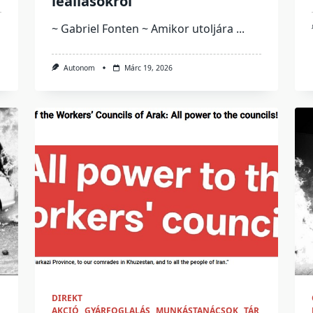
leállásokról
~ Gabriel Fonten ~ Amikor utoljára
...
Autonom
Márc 19, 2026
DIREKT
AKCIÓ
GYÁRFOGLALÁS
MUNKÁSTANÁCSOK
TÁR