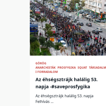
GÖRÖG
ANARCHISTÁK
PROSFYGIKA
SQUAT
TÁRSADALM
I FORRADALOM
Az éhségsztrájk halálig 53.
napja -#saveprosfygika
Az éhségsztrájk halálig 53. napja
Felhívás
...