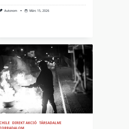
Autonom
Márc 15, 2026
CHILE
DIREKT AKCIÓ
TÁRSADALMI
FORRADALOM