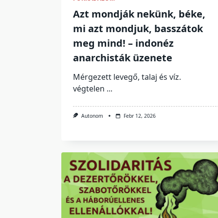
Azt mondják nekünk, béke,
mi azt mondjuk, basszátok
meg mind! – indonéz
anarchisták üzenete
Mérgezett levegő, talaj és víz.
végtelen
...
Autonom
Febr 12, 2026