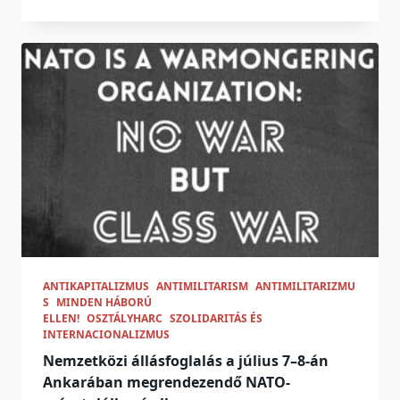
ANTIKAPITALIZMUS
ANTIMILITARISM
ANTIMILITARIZMU
S
MINDEN HÁBORÚ
ELLEN!
OSZTÁLYHARC
SZOLIDARITÁS ÉS
INTERNACIONALIZMUS
Nemzetközi állásfoglalás a július 7–8-án
Ankarában megrendezendő NATO-