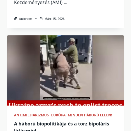
Kezdeményezés (AMI)
...
Autonom
Márc 15, 2026
ANTIMILITARIZMUS
EURÓPA
MINDEN HÁBORÚ ELLEN!
A háború biopolitikája és a torz bipoláris
látásmód