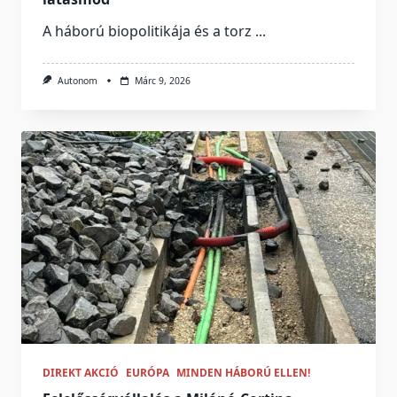
A háború biopolitikája és a torz
...
Autonom
Márc 9, 2026
DIREKT AKCIÓ
EURÓPA
MINDEN HÁBORÚ ELLEN!