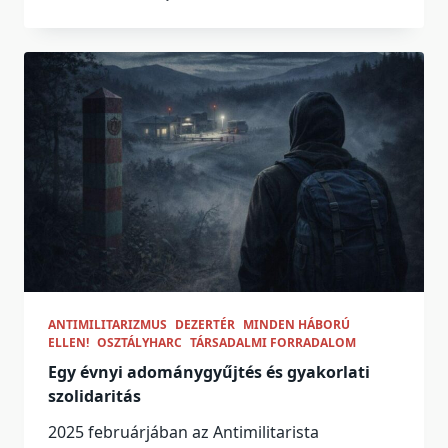
ANTIMILITARIZMUS
DEZERTÉR
MINDEN HÁBORÚ
ELLEN!
OSZTÁLYHARC
TÁRSADALMI FORRADALOM
Egy évnyi adománygyűjtés és gyakorlati
szolidaritás
2025 februárjában az Antimilitarista