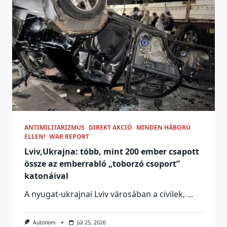
ANTIMILITARIZMUS
DIREKT AKCIÓ
MINDEN HÁBORÚ
ELLEN!
WAR REPORT
Lviv,Ukrajna: több, mint 200 ember csapott
össze az emberrabló „toborzó csoport”
katonáival
A nyugat-ukrajnai Lviv városában a civilek,
...
Autonom
Júl 25, 2026