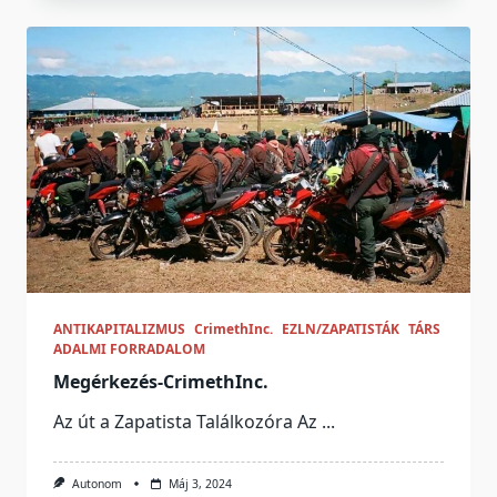
ANTIKAPITALIZMUS
CrimethInc.
EZLN/ZAPATISTÁK
TÁRS
ADALMI FORRADALOM
Megérkezés-CrimethInc.
Az út a Zapatista Találkozóra Az
...
Autonom
Máj 3, 2024