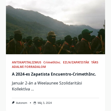
ANTIKAPITALIZMUS
CrimethInc.
EZLN/ZAPATISTÁK
TÁRS
ADALMI FORRADALOM
A 2024-es Zapatista Encuentro-CrimethInc.
Január 2-án a Weelaunee Szolidaritási
Kollektíva
...
Autonom
Máj 3, 2024