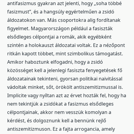
antifasizmus gyakran azt jelenti, hogy „soha többé
fasizmust”, és a hangsúly egyértelműen a zsidó
áldozatokon van. Más csoportokra alig fordítanak
figyelmet. Magyarországon például a fasiszták
elsődleges célpontjai a romák, akik egyébként
szintén a holokauszt áldozatai voltak. Ez a nézőpont
ritkán kapott többet, mint szimbolikus támogatást.
Amikor haboztunk elfogadni, hogy a zsidó
közösséget kell a jelenlegi fasiszta fenyegetések fő
áldozatainak tekinteni, gyorsan politikai naivitással
vádoltak minket, sőt, örökölt antiszemitizmussal is.
Implicite vagy nyíltan azt az érvet hozták fel, hogy ha
nem tekintjük a zsidókat a fasizmus elsődleges
célpontjainak, akkor nem vesszük komolyan a
kérdést, és dolgoznunk kell a bennünk rejlő
antiszemitizmuson. Ez a fajta arrogancia, amely