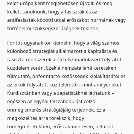
kelet-urópaiként meglehetősen új volt, és meg
kellett tanulnunk, hogy a fasiszták és az
antifasiszták közötti utcai erőszakot normának vagy
történelmi szükségszerűségnek tekintik.
Fontos ugyanakkor kiemelni, hogy a világ számos
különböző stratégiát alkalmazott a kapitalista és
fasiszta rendszerek alóli felszabadulásért folytatott
küzdelem során. Ezek a nemzetállami kereteken
túlmutató, önfenntartó közösségek kialakításától és
az értük folytatott küzdelemtől – mint amilyeneket
Kurdisztánban vagy a zapatistáknál láthatunk –
egészen az egyéni felszabadulást célzó
önmegismerés stratégiájáig terjednek. Ez a
megközelítés arra törekszik, hogy
tömegméretekben, erőszakmentesen, belülről