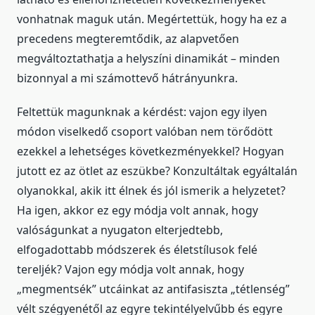
vonhatnak maguk után. Megértettük, hogy ha ez a
precedens megteremtődik, az alapvetően
megváltoztathatja a helyszíni dinamikát – minden
bizonnyal a mi számottevő hátrányunkra.
Feltettük magunknak a kérdést: vajon egy ilyen
módon viselkedő csoport valóban nem törődött
ezekkel a lehetséges következményekkel? Hogyan
jutott ez az ötlet az eszükbe? Konzultáltak egyáltalán
olyanokkal, akik itt élnek és jól ismerik a helyzetet?
Ha igen, akkor ez egy módja volt annak, hogy
valóságunkat a nyugaton elterjedtebb,
elfogadottabb módszerek és életstílusok felé
tereljék? Vajon egy módja volt annak, hogy
„megmentsék” utcáinkat az antifasiszta „tétlenség”
vélt szégyenétől az egyre tekintélyelvűbb és egyre