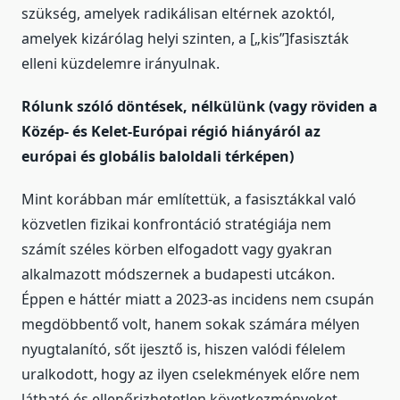
szükség, amelyek radikálisan eltérnek azoktól,
amelyek kizárólag helyi szinten, a [„kis”]fasiszták
elleni küzdelemre irányulnak.
Rólunk szóló döntések, nélkülünk (vagy röviden a
Közép- és Kelet-Európai régió hiányáról az
európai és globális baloldali térképen)
Mint korábban már említettük, a fasisztákkal való
közvetlen fizikai konfrontáció stratégiája nem
számít széles körben elfogadott vagy gyakran
alkalmazott módszernek a budapesti utcákon.
Éppen e háttér miatt a 2023-as incidens nem csupán
megdöbbentő volt, hanem sokak számára mélyen
nyugtalanító, sőt ijesztő is, hiszen valódi félelem
uralkodott, hogy az ilyen cselekmények előre nem
látható és ellenőrizhetetlen következményeket