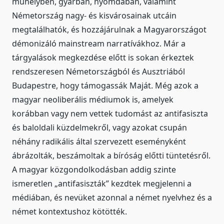
műhelyben, gyárban, nyomdában, valamint
Németország nagy- és kisvárosainak utcáin
megtalálhatók, és hozzájárulnak a Magyarországot
démonizáló mainstream narratívákhoz. Már a
tárgyalások megkezdése előtt is sokan érkeztek
rendszeresen Németországból és Ausztriából
Budapestre, hogy támogassák Maját. Még azok a
magyar neoliberális médiumok is, amelyek
korábban vagy nem vettek tudomást az antifasiszta
és baloldali küzdelmekről, vagy azokat csupán
néhány radikális által szervezett eseményként
ábrázolták, beszámoltak a bíróság előtti tüntetésről.
A magyar közgondolkodásban addig szinte
ismeretlen „antifasiszták” kezdtek megjelenni a
médiában, és nevüket azonnal a német nyelvhez és a
német kontextushoz kötötték.