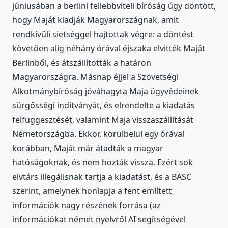
júniusában a berlini fellebbviteli bíróság úgy döntött,
hogy Maját kiadják Magyarországnak, amit
rendkívüli sietséggel hajtottak végre: a döntést
követően alig néhány órával éjszaka elvitték Maját
Berlinből, és átszállították a határon
Magyarországra. Másnap éjjel a Szövetségi
Alkotmánybíróság jóváhagyta Maja ügyvédeinek
sürgősségi indítványát, és elrendelte a kiadatás
felfüggesztését, valamint Maja visszaszállítását
Németországba. Ekkor, körülbelül egy órával
korábban, Maját már átadták a magyar
hatóságoknak, és nem hozták vissza. Ezért sok
elvtárs illegálisnak tartja a kiadatást, és a BASC
szerint, amelynek honlapja a fent említett
információk nagy részének forrása (az
információkat német nyelvről AI segítségével