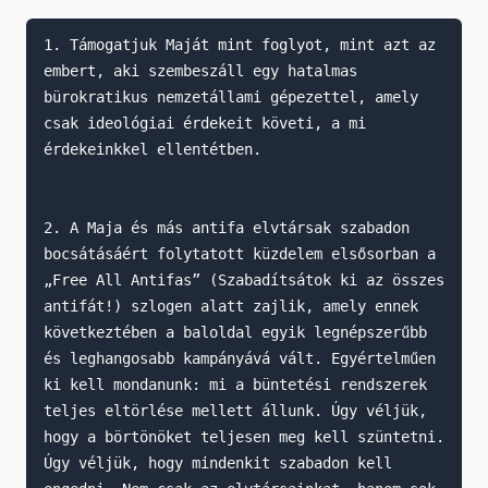
1. Támogatjuk Maját mint foglyot, mint azt az 
embert, aki szembeszáll egy hatalmas 
bürokratikus nemzetállami gépezettel, amely 
csak ideológiai érdekeit követi, a mi 
érdekeinkkel ellentétben.

2. A Maja és más antifa elvtársak szabadon 
bocsátásáért folytatott küzdelem elsősorban a 
„Free All Antifas” (Szabadítsátok ki az összes 
antifát!) szlogen alatt zajlik, amely ennek 
következtében a baloldal egyik legnépszerűbb 
és leghangosabb kampányává vált. Egyértelműen 
ki kell mondanunk: mi a büntetési rendszerek 
teljes eltörlése mellett állunk. Úgy véljük, 
hogy a börtönöket teljesen meg kell szüntetni. 
Úgy véljük, hogy mindenkit szabadon kell 