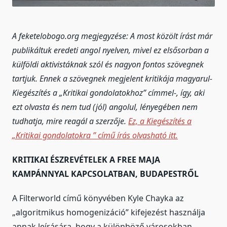
A feketelobogo.org megjegyzése: A most közölt írást már
publikáltuk eredeti angol nyelven, mivel ez elsősorban a
külföldi aktivistáknak szól és nagyon fontos szövegnek
tartjuk. Ennek a szövegnek megjelent kritikája magyarul-
Kiegészítés a „Kritikai gondolatokhoz” címmel-, így, aki
ezt olvasta és nem tud (jól) angolul, lényegében nem
tudhatja, mire reagál a szerzője.
Ez, a Kiegészítés a
„Kritikai gondolatokra ” című írás olvasható itt.
KRITIKAI ÉSZREVÉTELEK A FREE MAJA
KAMPÁNNYAL KAPCSOLATBAN, BUDAPESTRŐL
A Filterworld című könyvében Kyle Chayka az
„algoritmikus homogenizáció” kifejezést használja
annak leírására, hogy a különböző városokban,