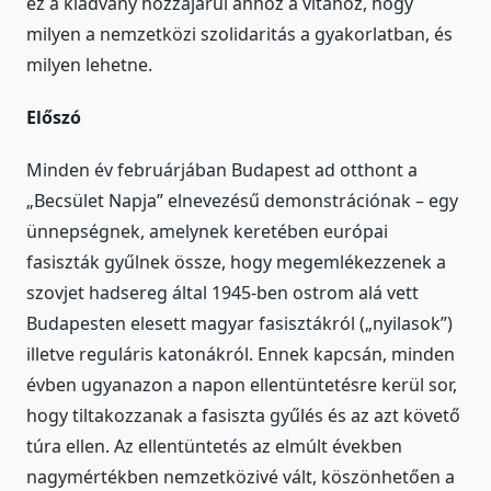
ez a kiadvány hozzájárul ahhoz a vitához, hogy
milyen a nemzetközi szolidaritás a gyakorlatban, és
milyen lehetne.
Előszó
Minden év februárjában Budapest ad otthont a
„Becsület Napja” elnevezésű demonstrációnak – egy
ünnepségnek, amelynek keretében európai
fasiszták gyűlnek össze, hogy megemlékezzenek a
szovjet hadsereg által 1945-ben ostrom alá vett
Budapesten elesett magyar fasisztákról („nyilasok”)
illetve reguláris katonákról. Ennek kapcsán, minden
évben ugyanazon a napon ellentüntetésre kerül sor,
hogy tiltakozzanak a fasiszta gyűlés és az azt követő
túra ellen. Az ellentüntetés az elmúlt években
nagymértékben nemzetközivé vált, köszönhetően a