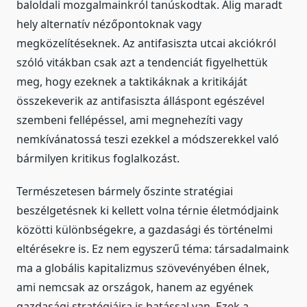
baloldali mozgalmainkról tanúskodtak. Alig maradt
hely alternatív nézőpontoknak vagy
megközelítéseknek. Az antifasiszta utcai akciókról
szóló vitákban csak azt a tendenciát figyelhettük
meg, hogy ezeknek a taktikáknak a kritikáját
összekeverik az antifasiszta álláspont egészével
szembeni fellépéssel, ami megnehezíti vagy
nemkívánatossá teszi ezekkel a módszerekkel való
bármilyen kritikus foglalkozást.
Természetesen bármely őszinte stratégiai
beszélgetésnek ki kellett volna térnie életmódjaink
közötti különbségekre, a gazdasági és történelmi
eltérésekre is. Ez nem egyszerű téma: társadalmaink
ma a globális kapitalizmus szövevényében élnek,
ami nemcsak az országok, hanem az egyének
gazdasági stratégiáira is hatással van. Ezek a