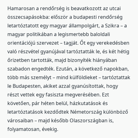
Hamarosan a rendőrség is beavatkozott az utcai
összecsapásokba: először a budapesti rendőrség
letartóztatott egy magyar állampolgárt, a Szikra – a
magyar politikában a legismertebb baloldali
orientációjú szervezet – tagját. Őt egy verekedésben
való részvétel gyanújával tartóztatták le, és két hétig
őrizetben tartották, majd bizonyíték hiányában
szabadon engedték. Ezután, a következő napokban,
több más személyt – mind külföldieket – tartóztattak
le Budapesten, akiket azzal gyanúsítottak, hogy
részt vettek egy fasiszta megverésében. Ezt
követően, pár héten belül, házkutatások és
letartóztatások kezdődtek Németország különböző
városaiban – majd később Olaszországban is,
folyamatosan, évekig.