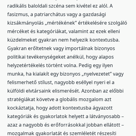
radikális baloldali szcéna sem kivétel ez alól. A
fasizmus, a patriarchátus vagy a gazdasági
kizsákmányolás „mértékének” értékelésére szolgáló
mércéket és kategóriákat, valamint az ezek elleni
küzdelmeket gyakran nem helyezik kontextusba.
Gyakran erőltetnek vagy importálnak bizonyos
politikai tevékenységeket anélkül, hogy alapos
helyzetértékelés történt volna. Pedig egy ilyen
munka, ha kialakít egy bizonyos „nyelvezetet” vagy
felismerhető stílust, nagyobb eséllyel nyeri el a
külföldi elvtársaink elismerését. Azonban az előbbi
stratégiákat követve a globális mozgalom azt
kockáztatja, hogy adott kontextusba ágyazott
kategóriák és gyakorlatok helyett a látványosabb –
azaz a nagyobb és erőforrásokkal jobban ellátott –
mozgalmak gyakorlatát és szemléletét részesíti