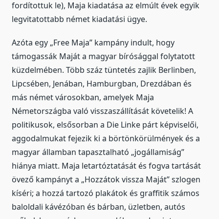
fordítottuk le), Maja kiadatása az elmúlt évek egyik
legvitatottabb német kiadatási ügye.
Azóta egy „Free Maja” kampány indult, hogy
támogassák Maját a magyar bírósággal folytatott
küzdelmében. Több száz tüntetés zajlik Berlinben,
Lipcsében, Jenában, Hamburgban, Drezdában és
más német városokban, amelyek Maja
Németországba való visszaszállítását követelik! A
politikusok, elsősorban a Die Linke párt képviselői,
aggodalmukat fejezik ki a börtönkörülmények és a
magyar államban tapasztalható „jogállamiság”
hiánya miatt. Maja letartóztatását és fogva tartását
övező kampányt a „Hozzátok vissza Maját” szlogen
kíséri; a hozzá tartozó plakátok és graffitik számos
baloldali kávézóban és bárban, üzletben, autós