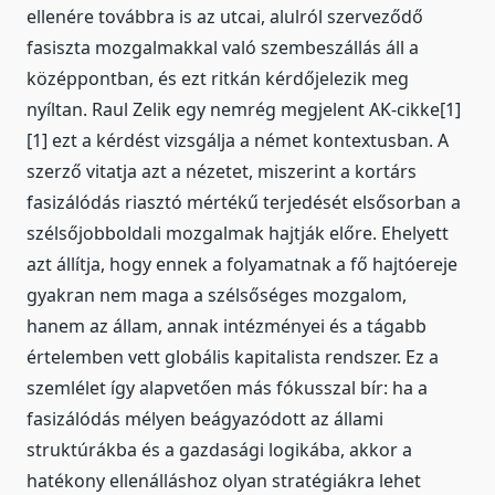
ellenére továbbra is az utcai, alulról szerveződő
fasiszta mozgalmakkal való szembeszállás áll a
középpontban, és ezt ritkán kérdőjelezik meg
nyíltan. Raul Zelik egy nemrég megjelent AK-cikke[1]
[1] ezt a kérdést vizsgálja a német kontextusban. A
szerző vitatja azt a nézetet, miszerint a kortárs
fasizálódás riasztó mértékű terjedését elsősorban a
szélsőjobboldali mozgalmak hajtják előre. Ehelyett
azt állítja, hogy ennek a folyamatnak a fő hajtóereje
gyakran nem maga a szélsőséges mozgalom,
hanem az állam, annak intézményei és a tágabb
értelemben vett globális kapitalista rendszer. Ez a
szemlélet így alapvetően más fókusszal bír: ha a
fasizálódás mélyen beágyazódott az állami
struktúrákba és a gazdasági logikába, akkor a
hatékony ellenálláshoz olyan stratégiákra lehet