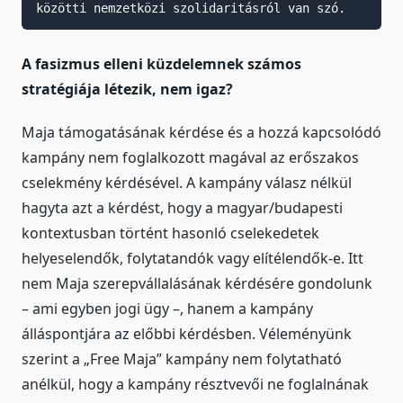
közötti nemzetközi szolidaritásról van szó.
A fasizmus elleni küzdelemnek számos
stratégiája létezik, nem igaz?
Maja támogatásának kérdése és a hozzá kapcsolódó
kampány nem foglalkozott magával az erőszakos
cselekmény kérdésével. A kampány válasz nélkül
hagyta azt a kérdést, hogy a magyar/budapesti
kontextusban történt hasonló cselekedetek
helyeselendők, folytatandók vagy elítélendők-e. Itt
nem Maja szerepvállalásának kérdésére gondolunk
– ami egyben jogi ügy –, hanem a kampány
álláspontjára az előbbi kérdésben. Véleményünk
szerint a „Free Maja” kampány nem folytatható
anélkül, hogy a kampány résztvevői ne foglalnának