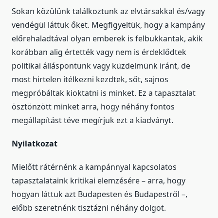
Sokan közülünk találkoztunk az elvtársakkal és/vagy
vendégül láttuk őket. Megfigyeltük, hogy a kampány
előrehaladtával olyan emberek is felbukkantak, akik
korábban alig értették vagy nem is érdeklődtek
politikai álláspontunk vagy küzdelmünk iránt, de
most hirtelen ítélkezni kezdtek, sőt, sajnos
megpróbáltak kioktatni is minket. Ez a tapasztalat
ösztönzött minket arra, hogy néhány fontos
megállapítást téve megírjuk ezt a kiadványt.
Nyilatkozat
Mielőtt rátérnénk a kampánnyal kapcsolatos
tapasztalataink kritikai elemzésére – arra, hogy
hogyan láttuk azt Budapesten és Budapestről –,
előbb szeretnénk tisztázni néhány dolgot.