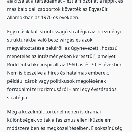
alakítsa át a társadalmat – ezt a filozófiát a hippik és
más baloldali csoportok követték az Egyesült
Államokban az 1970-es években.
Egy másik kulcsfontosságú stratégia az intézményi
struktúrákba való beszivárgás és azok
megváltoztatása belülről, az úgynevezett „hosszú
menetelés az intézményeken keresztül”, amelyet
Rudi Dutschke inspirált az 1960-as és 70-es években.
Nem is beszélve a híres és hatalmas emberek,
például cárok vagy politikusok megölésének
forradalmi terrorizmusáról – ami egy évszázados
stratégia.
Még a közelmúlt történelmében is drámai
különbségek voltak a fasizmus elleni küzdelem
módszereiben és megközelítéseiben. E sokszínűség