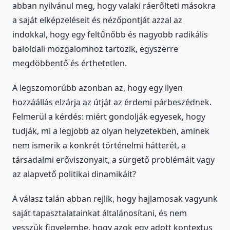
abban nyilvánul meg, hogy valaki ráerőlteti másokra
a saját elképzeléseit és nézőpontját azzal az
indokkal, hogy egy feltűnőbb és nagyobb radikális
baloldali mozgalomhoz tartozik, egyszerre
megdöbbentő és érthetetlen.
A legszomorúbb azonban az, hogy egy ilyen
hozzáállás elzárja az útját az érdemi párbeszédnek.
Felmerül a kérdés: miért gondolják egyesek, hogy
tudják, mi a legjobb az olyan helyzetekben, aminek
nem ismerik a konkrét történelmi hátterét, a
társadalmi erőviszonyait, a sürgető problémáit vagy
az alapvető politikai dinamikáit?
A válasz talán abban rejlik, hogy hajlamosak vagyunk
saját tapasztalatainkat általánosítani, és nem
vesszük figyelembe, hogy azok egy adott kontextus