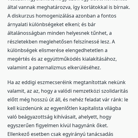
által vannak meghatározva, így korlátokkal is bírnak.
A diskurzus homogenizálása azonban a fontos
árnyalati különbségeket elkeni; és bár
általánosságban minden helyesnek tűnhet, a
részletekben meglehetősen felszínessé lesz. A
különbségek elismerése elengedhetetlen a
megértés és az együttműködés kialakításához,
valamint a paternalizmus elkerüléséhez.
Ha az eddigi eszmecseréink megtanítottak nekünk
valamit, az az, hogy a valódi nemzetközi szolidaritás
előtt még hosszú út áll, és nehéz feladat vár ránk: le
kell küzdenünk az egyenlőtlen kapitalista világba
való beágyazottság kihívásait, ahelyett, hogy
egyszerűen figyelmen kívül hagynánk őket.
Ellenkező esetben csak egyirányú tanácsadás