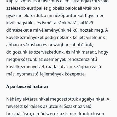
kapitalizmus és a fasizmus elleni stratégiákról szóló
szélesebb európai és globális baloldali vitákban
gyakran előfordul, a mi nézőpontunkat figyelmen
kívül hagyták – és ismét a ránk hatással lévő
döntéseket a mi véleményünk nélkül hozták meg. A
következményeket pedig nekünk kellett viselnünk
abban a városban és országban, ahol élünk,
dolgozunk és szervezkedünk, és ránk maradt, hogy
megbirkózzunk az események rendszerszintű
következményeivel, ráadásul az országban zajló
más, nyomasztó fejlemények közepette.
A párbeszéd határai
Néhány elvtársunkkal megosztottuk aggályainkat. A
felvetett kérdések az utcai erőszakhoz való
hozzáállásra, e módszerek az ismert kontextuson