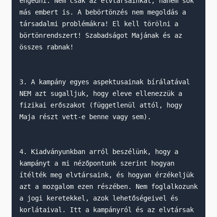
engedni. Nem csak az elvtársainkat, hanem sok 
más embert is. A bebörtönzés nem megoldás a 
társadalmi problémákra! El kell törölni a 
börtönrendszert! Szabadságot Majának és az 
összes rabnak!

3. A kampány egyes aspektusainak bírálatával 
NEM azt sugalljuk, hogy eleve ellenezzük a 
fizikai erőszakot (függetlenül attól, hogy 
Maja részt vett-e benne vagy sem).

4. Kiadványunkban arról beszélünk, hogy a 
kampányt a mi nézőpontunk szerint hogyan 
ítélték meg elvtársaink, és hogyan érzékeljük 
azt a mozgalom ezen részében. Nem foglalkozunk 
a jogi keretekkel, azok lehetőségeivel és 
korlátaival. Itt a kampányról és az elvtársak 