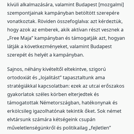
kívüli alkalmazására, valamint Budapest [mozgalmi]
szempontjainak kampányban betöltött szerepére
vonatkoztak. Röviden összefoglalva: azt kérdeztük,
hogy azok az emberek, akik aktívan részt vesznek a
„Free Maja” kampányban és támogatják azt, hogyan
látják a következményeket, valamint Budapest
szerepét és helyét a kampányban.
Sajnos, néhány kivételtől eltekintve, szigorú
ortodoxiát és „lojalitást” tapasztaltunk ama
stratégiákkal kapcsolatban: ezek az utcai erőszakos
gyakorlatok széles körben elterjedtek és
támogatottak Németországban, hatékonynak és
erkölcsileg igazolhatónak tekintik őket. Sok német
elvtársunk számára kétségeink csupán
műveletlenségünkről és politikailag „fejletlen”