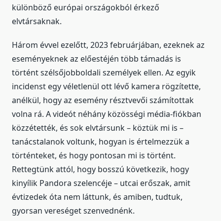
különböző európai országokból érkező
elvtársaknak.
Három évvel ezelőtt, 2023 februárjában, ezeknek az
eseményeknek az előestéjén több támadás is
történt szélsőjobboldali személyek ellen. Az egyik
incidenst egy véletlenül ott lévő kamera rögzítette,
anélkül, hogy az esemény résztvevői számítottak
volna rá. A videót néhány közösségi média-fiókban
közzétették, és sok elvtársunk – köztük mi is –
tanácstalanok voltunk, hogyan is értelmezzük a
történteket, és hogy pontosan mi is történt.
Rettegtünk attól, hogy bosszú következik, hogy
kinyílik Pandora szelencéje – utcai erőszak, amit
évtizedek óta nem láttunk, és amiben, tudtuk,
gyorsan vereséget szenvednénk.