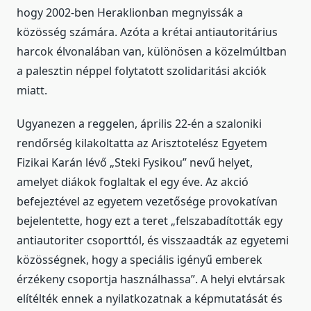
hogy 2002-ben Heraklionban megnyissák a
közösség számára. Azóta a krétai antiautoritárius
harcok élvonalában van, különösen a közelmúltban
a palesztin néppel folytatott szolidaritási akciók
miatt.
Ugyanezen a reggelen, április 22-én a szaloniki
rendőrség kilakoltatta az Arisztotelész Egyetem
Fizikai Karán lévő „Steki Fysikou” nevű helyet,
amelyet diákok foglaltak el egy éve. Az akció
befejeztével az egyetem vezetősége provokatívan
bejelentette, hogy ezt a teret „felszabadították egy
antiautoriter csoporttól, és visszaadták az egyetemi
közösségnek, hogy a speciális igényű emberek
érzékeny csoportja használhassa”. A helyi elvtársak
elítélték ennek a nyilatkozatnak a képmutatását és