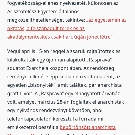
fogyatékosság-ellenes nyelvezetét, különösen az
Arisztotelész Egyetem általános
megközelíthetetlenségét tekintve:
„az egyetemen az
oktatás, a felszabadult terek és az
akadálymentesítés csak harc útján jöhet létre”.
Végül április 15-én reggel a zsaruk rajtaütöttek és
kilakoltatták egy újonnan alapított „Rasprava”
squatot Exarcheia központjában. Az rendőrség
reményei ellenére épp senki nem volt odabent, az
egyetlen „bizonyíték”, amit találtak, pár anarchista
graffiti volt. A „Rasprava” egy elhagyatott árvaház
volt, amelyet március 28-án foglaltak el anarchisták
egy nyilvános rendezvényt követően, ahol
telefonkapcsolaton keresztül a forradalmi
emlékezetről beszélt a
bebörtönzött anarchista