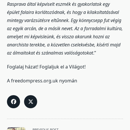
Rasprava által képviselt eszmék és gyakorlatok egy
épület falaira korlátozódnak, és hogy a kilakoltatásával
mintegy varázsütésre eltűnnek.
Egy könnycsepp fut végig
az egyik arcán, de a másik nevet.
Az a forradalmi kultúra,
amelyet mi képvisleünk, és vissza akarunk hozni az
anarchista terekbe, a közvetlen cselekvésbe, kísérti majd
az álmaitokat és szánalmas valóságotokat
.”
Foglalaj házat! Foglaljuk el a Világot!
A freedompress.org.uk nyomán
<span
PREVIOUS POST