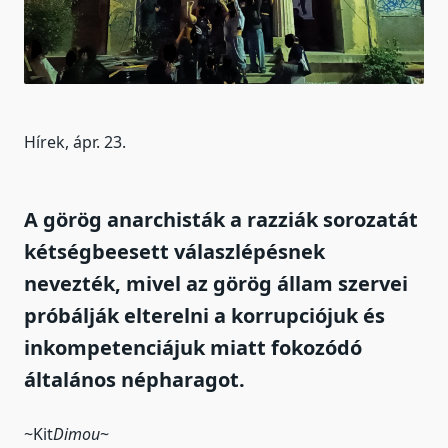
Hírek, ápr. 23.
A görög anarchisták a razziák sorozatát
kétségbeesett válaszlépésnek
nevezték, mivel az görög állam szervei
próbálják elterelni a korrupciójuk és
inkompetenciájuk miatt fokozódó
általános népharagot.
~Kit
Dimou
~