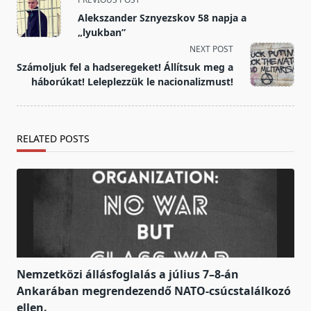
class="nav-
Alekszander Sznyezskov 58 napja a
subtitle
„lyukban”
screen-
NEXT POST
reader-
Számoljuk fel a hadseregeket! Állítsuk meg a
text">Page</span>
háborúkat! Leleplezzük le nacionalizmust!
RELATED POSTS
Nemzetközi állásfoglalás a július 7–8-án
Ankarában megrendezendő NATO-csúcstalálkozó
ellen.