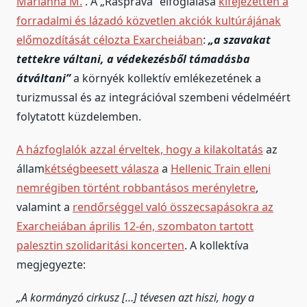
Marianna M.
. A „Rasprava” elfoglalása
kifejezetten a
forradalmi és lázadó közvetlen akciók kultúrájának
előmozdítását célozta Exarcheiában
:
„a szavakat
tettekre váltani, a védekezésből támadásba
átváltani”
a környék kollektív emlékezetének a
turizmussal és az integrációval szembeni védelméért
folytatott küzdelemben.
A házfoglalók azzal érveltek, hogy a kilakoltatás
az
állam
kétségbeesett válasza
a
Hellenic Train elleni
nemrégiben történt robbantásos merényletre
,
valamint a
rendőrséggel való összecsapásokra az
Exarcheiában április 12-én, szombaton tartott
palesztin szolidaritási koncerten
. A kollektíva
megjegyezte:
„A kormányzó cirkusz […] tévesen azt hiszi, hogy a