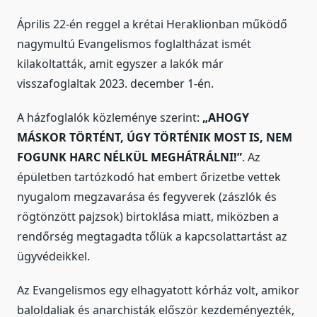
Április 22-én reggel a krétai Heraklionban működő
nagymultú Evangelismos foglaltházat ismét
kilakoltatták, amit egyszer a lakók már
visszafoglaltak 2023. december 1-én.
A házfoglalók közleménye szerint:
„AHOGY
MÁSKOR TÖRTÉNT, ÚGY TÖRTÉNIK MOST IS, NEM
FOGUNK HARC NÉLKÜL MEGHÁTRÁLNI!”
. Az
épületben tartózkodó hat embert őrizetbe vettek
nyugalom megzavarása és fegyverek (zászlók és
rögtönzött pajzsok) birtoklása miatt, miközben a
rendőrség megtagadta tőlük a kapcsolattartást az
ügyvédeikkel.
Az Evangelismos egy elhagyatott kórház volt, amikor
baloldaliak és anarchisták először kezdeményezték,