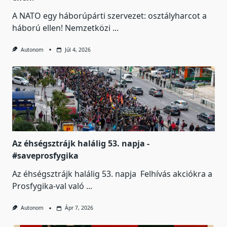
A NATO egy háborúpárti szervezet: osztályharcot a
háború ellen! Nemzetközi
...
Autonom
Júl 4, 2026
Az éhségsztrájk halálig 53. napja -
#saveprosfygika
Az éhségsztrájk halálig 53. napja Felhívás akciókra a
Prosfygika-val való
...
Autonom
Ápr 7, 2026