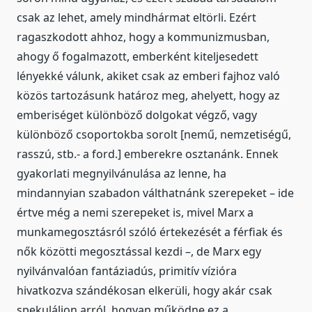
csak az lehet, amely mindhármat eltörli. Ezért
ragaszkodott ahhoz, hogy a kommunizmusban,
ahogy ő fogalmazott, emberként kiteljesedett
lényekké válunk, akiket csak az emberi fajhoz való
közös tartozásunk határoz meg, ahelyett, hogy az
emberiséget különböző dolgokat végző, vagy
különböző csoportokba sorolt [nemű, nemzetiségű,
rasszú, stb.- a ford.] emberekre osztanánk. Ennek
gyakorlati megnyilvánulása az lenne, ha
mindannyian szabadon válthatnánk szerepeket – ide
értve még a nemi szerepeket is, mivel Marx a
munkamegosztásról szóló értekezését a férfiak és
nők közötti megosztással kezdi –, de Marx egy
nyilvánvalóan fantáziadús, primitív vízióra
hivatkozva szándékosan elkerüli, hogy akár csak
spekuláljon arról, hogyan működne ez a