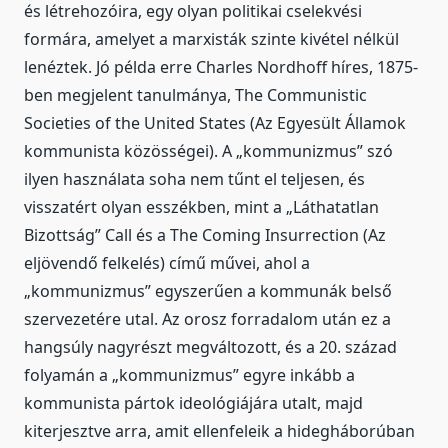
és létrehozóira, egy olyan politikai cselekvési
formára, amelyet a marxisták szinte kivétel nélkül
lenéztek. Jó példa erre Charles Nordhoff híres, 1875-
ben megjelent tanulmánya, The Communistic
Societies of the United States (Az Egyesült Államok
kommunista közösségei). A „kommunizmus” szó
ilyen használata soha nem tűnt el teljesen, és
visszatért olyan esszékben, mint a „Láthatatlan
Bizottság” Call és a The Coming Insurrection (Az
eljövendő felkelés) című művei, ahol a
„kommunizmus” egyszerűen a kommunák belső
szervezetére utal. Az orosz forradalom után ez a
hangsúly nagyrészt megváltozott, és a 20. század
folyamán a „kommunizmus” egyre inkább a
kommunista pártok ideológiájára utalt, majd
kiterjesztve arra, amit ellenfeleik a hidegháborúban