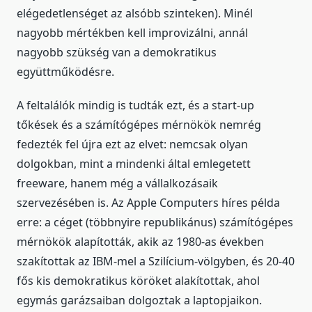
elégedetlenséget az alsóbb szinteken). Minél
nagyobb mértékben kell improvizálni, annál
nagyobb szükség van a demokratikus
együttműködésre.
A feltalálók mindig is tudták ezt, és a start-up
tőkések és a számítógépes mérnökök nemrég
fedezték fel újra ezt az elvet: nemcsak olyan
dolgokban, mint a mindenki által emlegetett
freeware, hanem még a vállalkozásaik
szervezésében is. Az Apple Computers híres példa
erre: a céget (többnyire republikánus) számítógépes
mérnökök alapították, akik az 1980-as években
szakítottak az IBM-mel a Szilícium-völgyben, és 20-40
fős kis demokratikus köröket alakítottak, ahol
egymás garázsaiban dolgoztak a laptopjaikon.