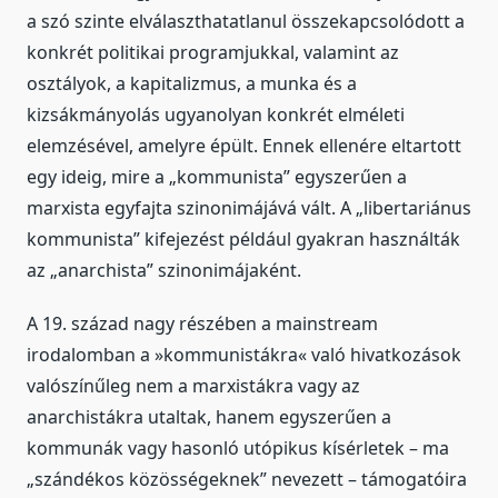
a szó szinte elválaszthatatlanul összekapcsolódott a
konkrét politikai programjukkal, valamint az
osztályok, a kapitalizmus, a munka és a
kizsákmányolás ugyanolyan konkrét elméleti
elemzésével, amelyre épült. Ennek ellenére eltartott
egy ideig, mire a „kommunista” egyszerűen a
marxista egyfajta szinonimájává vált. A „libertariánus
kommunista” kifejezést például gyakran használták
az „anarchista” szinonimájaként.
A 19. század nagy részében a mainstream
irodalomban a »kommunistákra« való hivatkozások
valószínűleg nem a marxistákra vagy az
anarchistákra utaltak, hanem egyszerűen a
kommunák vagy hasonló utópikus kísérletek – ma
„szándékos közösségeknek” nevezett – támogatóira