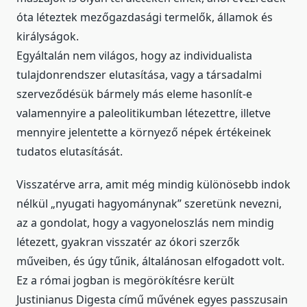
óta léteztek mezőgazdasági termelők, államok és
királyságok.
Egyáltalán nem világos, hogy az individualista
tulajdonrendszer elutasítása, vagy a társadalmi
szerveződésük bármely más eleme hasonlít-e
valamennyire a paleolitikumban létezettre, illetve
mennyire jelentette a környező népek értékeinek
tudatos elutasítását.
Visszatérve arra, amit még mindig különösebb indok
nélkül „nyugati hagyománynak” szeretünk nevezni,
az a gondolat, hogy a vagyoneloszlás nem mindig
létezett, gyakran visszatér az ókori szerzők
műveiben, és úgy tűnik, általánosan elfogadott volt.
Ez a római jogban is megörökítésre került
Justinianus Digesta című művének egyes passzusain