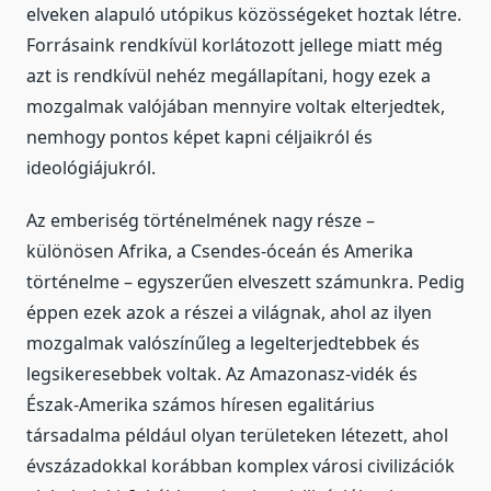
elveken alapuló utópikus közösségeket hoztak létre.
Forrásaink rendkívül korlátozott jellege miatt még
azt is rendkívül nehéz megállapítani, hogy ezek a
mozgalmak valójában mennyire voltak elterjedtek,
nemhogy pontos képet kapni céljaikról és
ideológiájukról.
Az emberiség történelmének nagy része –
különösen Afrika, a Csendes-óceán és Amerika
történelme – egyszerűen elveszett számunkra. Pedig
éppen ezek azok a részei a világnak, ahol az ilyen
mozgalmak valószínűleg a legelterjedtebbek és
legsikeresebbek voltak. Az Amazonasz-vidék és
Észak-Amerika számos híresen egalitárius
társadalma például olyan területeken létezett, ahol
évszázadokkal korábban komplex városi civilizációk