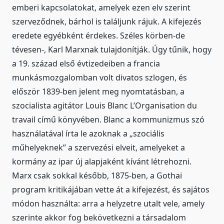
emberi kapcsolatokat, amelyek ezen elv szerint
szerveződnek, bárhol is találjunk rájuk. A kifejezés
eredete egyébként érdekes. Széles körben-de
tévesen-, Karl Marxnak tulajdonítják. Úgy tűnik, hogy
a 19. század első évtizedeiben a francia
munkásmozgalomban volt divatos szlogen, és
először 1839-ben jelent meg nyomtatásban, a
szocialista agitátor Louis Blanc L’Organisation du
travail című könyvében. Blanc a kommunizmus szó
használatával írta le azoknak a „szociális
műhelyeknek” a szervezési elveit, amelyeket a
kormány az ipar új alapjaként kívánt létrehozni.
Marx csak sokkal később, 1875-ben, a Gothai
program kritikájában vette át a kifejezést, és sajátos
módon használta: arra a helyzetre utalt vele, amely
szerinte akkor fog bekövetkezni a társadalom