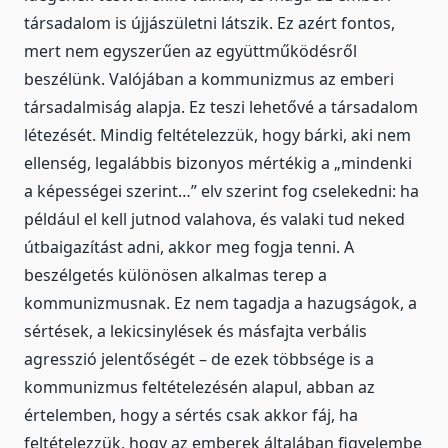
társadalom is újjászületni látszik. Ez azért fontos,
mert nem egyszerűen az együttműködésről
beszélünk. Valójában a kommunizmus az emberi
társadalmiság alapja. Ez teszi lehetővé a társadalom
létezését. Mindig feltételezzük, hogy bárki, aki nem
ellenség, legalábbis bizonyos mértékig a „mindenki
a képességei szerint…” elv szerint fog cselekedni: ha
például el kell jutnod valahova, és valaki tud neked
útbaigazítást adni, akkor meg fogja tenni. A
beszélgetés különösen alkalmas terep a
kommunizmusnak. Ez nem tagadja a hazugságok, a
sértések, a lekicsinylések és másfajta verbális
agresszió jelentőségét – de ezek többsége is a
kommunizmus feltételezésén alapul, abban az
értelemben, hogy a sértés csak akkor fáj, ha
feltételezzük, hogy az emberek általában figyelembe