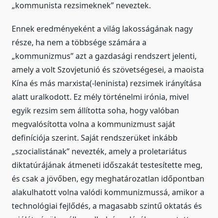
„kommunista rezsimeknek” neveztek.
Ennek eredményeként a világ lakosságának nagy
része, ha nem a többsége számára a
„kommunizmus” azt a gazdasági rendszert jelenti,
amely a volt Szovjetunió és szövetségesei, a maoista
Kína és más marxista(-leninista) rezsimek irányítása
alatt uralkodott. Ez mély történelmi irónia, mivel
egyik rezsim sem állította soha, hogy valóban
megvalósította volna a kommunizmust saját
definíciója szerint. Saját rendszerüket inkább
„szocialistának” nevezték, amely a proletariátus
diktatúrájának átmeneti időszakát testesítette meg,
és csak a jövőben, egy meghatározatlan időpontban
alakulhatott volna valódi kommunizmussá, amikor a
technológiai fejlődés, a magasabb szintű oktatás és