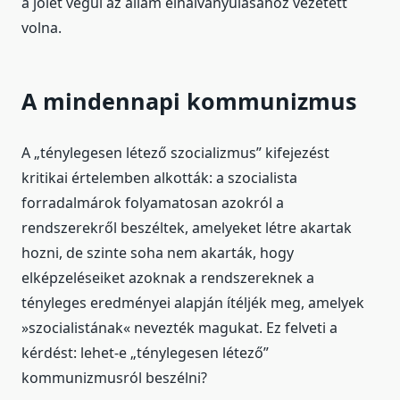
a jólét végül az állam elhalványulásához vezetett
volna.
A mindennapi kommunizmus
A „ténylegesen létező szocializmus” kifejezést
kritikai értelemben alkották: a szocialista
forradalmárok folyamatosan azokról a
rendszerekről beszéltek, amelyeket létre akartak
hozni, de szinte soha nem akarták, hogy
elképzeléseiket azoknak a rendszereknek a
tényleges eredményei alapján ítéljék meg, amelyek
»szocialistának« nevezték magukat. Ez felveti a
kérdést: lehet-e „ténylegesen létező”
kommunizmusról beszélni?