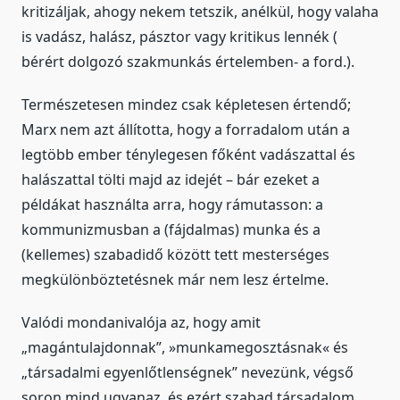
kritizáljak, ahogy nekem tetszik, anélkül, hogy valaha
is vadász, halász, pásztor vagy kritikus lennék (
bérért dolgozó szakmunkás értelemben- a ford.).
Természetesen mindez csak képletesen értendő;
Marx nem azt állította, hogy a forradalom után a
legtöbb ember ténylegesen főként vadászattal és
halászattal tölti majd az idejét – bár ezeket a
példákat használta arra, hogy rámutasson: a
kommunizmusban a (fájdalmas) munka és a
(kellemes) szabadidő között tett mesterséges
megkülönböztetésnek már nem lesz értelme.
Valódi mondanivalója az, hogy amit
„magántulajdonnak”, »munkamegosztásnak« és
„társadalmi egyenlőtlenségnek” nevezünk, végső
soron mind ugyanaz, és ezért szabad társadalom