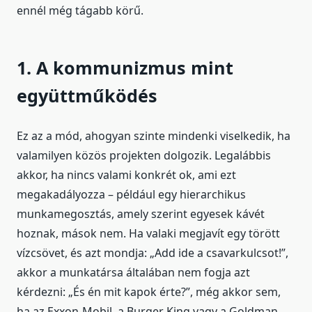
ennél még tágabb körű.
1. A kommunizmus mint
együttműködés
Ez az a mód, ahogyan szinte mindenki viselkedik, ha
valamilyen közös projekten dolgozik. Legalábbis
akkor, ha nincs valami konkrét ok, ami ezt
megakadályozza – például egy hierarchikus
munkamegosztás, amely szerint egyesek kávét
hoznak, mások nem. Ha valaki megjavít egy törött
vízcsövet, és azt mondja: „Add ide a csavarkulcsot!”,
akkor a munkatársa általában nem fogja azt
kérdezni: „És én mit kapok érte?”, még akkor sem,
ha az Exxon-Mobil, a Burger King vagy a Goldman