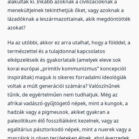
alakultak ki. Inkább azoknak a civilizációknak a
menekültjeinek tekinthetjük őket, vagy azoknak a
lázadóknak a leszármazottainak, akik megdöntötték
azokat?
Ha az utóbbi, akkor ez arra utalhat, hogy a földdel, a
természettel és a tulajdonnal kapcsolatos
elképzeléseik és gyakorlataik (amelyek eleve sok
korai európai „primitív kommunizmus” koncepciót
inspiráltak) maguk is sikeres forradalmi ideológiák
voltak a múlt generációi számára? Valószínűnek
tűnik, de egyértelműen nem tudhatjuk. Még az
afrikai vadászó-gyűjtögető népek, mint a kungok, a
hadzák vagy a pigmeusok, akiket gyakran a
paleolitikum élő fosszíliáiként kezelnek, vagy az
egalitárius pásztorkodó népek, mint a nuerek vagy a
maszájok is olyan területeken élnek, ahol évezredek