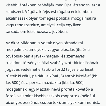
kisebb léptékben próbálják meg újra létrehozni ezt a
rendszert. Végül a kifejezést tágabb értelemben
alkalmazzák olyan tömeges politikai mozgalmakra
vagy rendszerekre, amelyek célja egy ilyen
társadalom létrehozása a jövőben.
Az ókori világban is voltak olyan társadalmi
mozgalmak, amelyek a vagyoneloszlás (itt, és a
továbbiakban a javak- magán-, és személyes
tulajdon- törvények által szabályozott birtoklásának
jogát és védelmét értsük- a ford.) teljes eltörlését
tűzték ki célul, például a kínai „Szántók iskolája” (kb.
I.e. 500 ) és a perzsa mazdakita (kb. I.u. 500)
mozgalmak (egy Mazdak nevű proféta követői- a
ford.), valamint kisebb szektás csoportok (például
bizonyos esszénus csoportok), amelyek kommunista