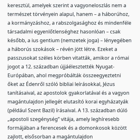
keresztül, amelyek szerint a vagyoneloszlás nem a
természet törvényein alapul, hanem – a háborúhoz,
a kormányzáshoz, a rabszolgasághoz és mindenféle
társadalmi egyenlőtlenséghez hasonlóan – csak
később, a ius gentium (nemzetek joga) – lényegében
a háborús szokások – révén jött létre. Ezeket a
passzusokat széles körben vitatták, amikor a római
jogot a 12. században újjáélesztették Nyugat-
Európában, ahol megpróbálták összeegyeztetni
őket az Édenről szóló bibliai leírásokkal, Jézus
tanításaival, az apostolok gyakorlatával és a vagyon
magántulajdon jellegét elutasító korai egyházatyák
(például Szent Bazil) írásaival. A 13. században dúló
„apostoli szegénység” vitája, amely leghíresebb
formájában a ferencesek és a domonkosok között
zajlott, elsősorban a magántulajdon