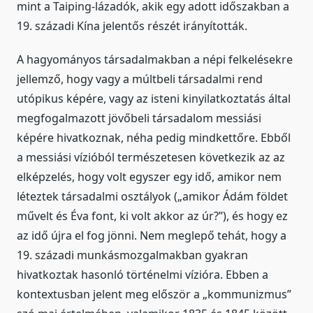
mint a Taiping-lázadók, akik egy adott időszakban a
19. századi Kína jelentős részét irányították.
A hagyományos társadalmakban a népi felkelésekre
jellemző, hogy vagy a múltbeli társadalmi rend
utópikus képére, vagy az isteni kinyilatkoztatás által
megfogalmazott jövőbeli társadalom messiási
képére hivatkoznak, néha pedig mindkettőre. Ebből
a messiási vízióból természetesen következik az az
elképzelés, hogy volt egyszer egy idő, amikor nem
léteztek társadalmi osztályok („amikor Ádám földet
művelt és Éva font, ki volt akkor az úr?”), és hogy ez
az idő újra el fog jönni. Nem meglepő tehát, hogy a
19. századi munkásmozgalmakban gyakran
hivatkoztak hasonló történelmi vízióra. Ebben a
kontextusban jelent meg először a „kommunizmus”