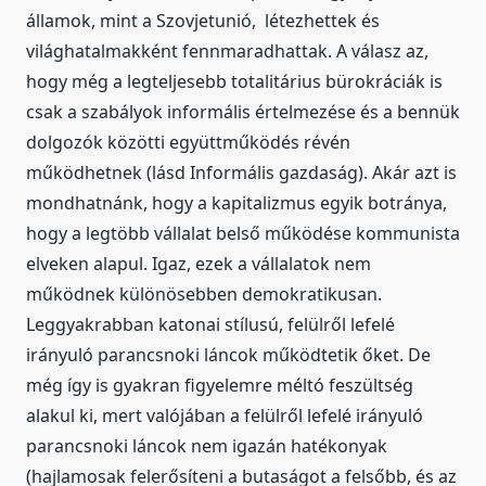
államok, mint a Szovjetunió, létezhettek és
világhatalmakként fennmaradhattak. A válasz az,
hogy még a legteljesebb totalitárius bürokráciák is
csak a szabályok informális értelmezése és a bennük
dolgozók közötti együttműködés révén
működhetnek (lásd Informális gazdaság). Akár azt is
mondhatnánk, hogy a kapitalizmus egyik botránya,
hogy a legtöbb vállalat belső működése kommunista
elveken alapul. Igaz, ezek a vállalatok nem
működnek különösebben demokratikusan.
Leggyakrabban katonai stílusú, felülről lefelé
irányuló parancsnoki láncok működtetik őket. De
még így is gyakran figyelemre méltó feszültség
alakul ki, mert valójában a felülről lefelé irányuló
parancsnoki láncok nem igazán hatékonyak
(hajlamosak felerősíteni a butaságot a felsőbb, és az