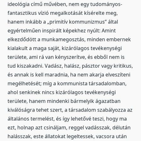
ideológia című művében, nem egy tudományos-
fantasztikus vízió megalkotását kísérelte meg,
hanem inkább a „primitív kommunizmus” által
egyértelműen inspirált képekhez nyúlt: Amint
elkezdődött a munkamegosztás, minden embernek
kialakult a maga saját, kizárólagos tevékenységi
területe, ami rá van kényszerítve, és ebből nem is
tud kiszakadni. Vadász, halász, pásztor vagy kritikus,
és annak is kell maradnia, ha nem akarja elveszíteni
megélhetését; míg a kommunista társadalomban,
ahol senkinek nincs kizárólagos tevékenységi
területe, hanem mindenki bármelyik ágazatban
kiválóságra tehet szert, a társadalom szabályozza az
általános termelést, és így lehetővé teszi, hogy ma
ezt, holnap azt csináljam, reggel vadásszak, délután
halásszak, este állatokat legeltessek, vacsora után