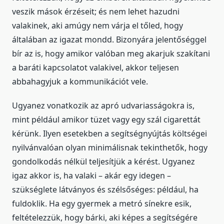
veszik mások érzéseit; és nem lehet hazudni
valakinek, aki amúgy nem várja el tőled, hogy
általában az igazat mondd. Bizonyára jelentőséggel
bír az is, hogy amikor valóban meg akarjuk szakítani
a baráti kapcsolatot valakivel, akkor teljesen
abbahagyjuk a kommunikációt vele.
Ugyanez vonatkozik az apró udvariasságokra is,
mint például amikor tüzet vagy egy szál cigarettát
kérünk. Ilyen esetekben a segítségnyújtás költségei
nyilvánvalóan olyan minimálisnak tekinthetők, hogy
gondolkodás nélkül teljesítjük a kérést. Ugyanez
igaz akkor is, ha valaki – akár egy idegen –
szükséglete látványos és szélsőséges: például, ha
fuldoklik. Ha egy gyermek a metró sínekre esik,
feltételezzük, hogy bárki, aki képes a segítségére