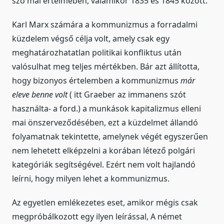
szó mai értelmében, valamikor 1835 és 1845 között.
Karl Marx számára a kommunizmus a forradalmi
küzdelem végső célja volt, amely csak egy
meghatározhatatlan politikai konfliktus után
valósulhat meg teljes mértékben. Bár azt állította,
hogy bizonyos értelemben a kommunizmus
már
eleve benne volt
( itt Graeber az immanens szót
használta- a ford.) a munkások kapitalizmus elleni
mai önszerveződésében, ezt a küzdelmet állandó
folyamatnak tekintette, amelynek végét egyszerűen
nem lehetett elképzelni a korában létező polgári
kategóriák segítségével. Ezért nem volt hajlandó
leírni, hogy milyen lehet a kommunizmus.
Az egyetlen emlékezetes eset, amikor mégis csak
megpróbálkozott egy ilyen leírással, A német