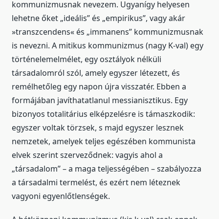
kommunizmusnak nevezem. Ugyanígy helyesen
lehetne őket „ideális” és „empirikus”, vagy akár
»transzcendens« és „immanens” kommunizmusnak
is nevezni. A mitikus kommunizmus (nagy K-val) egy
történelemelmélet, egy osztályok nélküli
társadalomról szól, amely egyszer létezett, és
remélhetőleg egy napon újra visszatér. Ebben a
formájában javíthatatlanul messianisztikus. Egy
bizonyos totalitárius elképzelésre is támaszkodik:
egyszer voltak törzsek, s majd egyszer lesznek
nemzetek, amelyek teljes egészében kommunista
elvek szerint szerveződnek: vagyis ahol a
„társadalom” – a maga teljességében – szabályozza
a társadalmi termelést, és ezért nem léteznek
vagyoni egyenlőtlenségek.