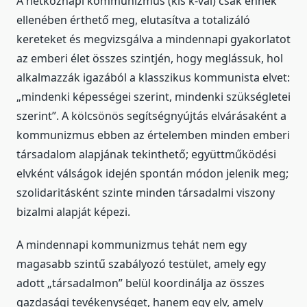
A hétköznapi kommunizmus (kis k-val) csak ennek
ellenében érthető meg, elutasítva a totalizáló
kereteket és megvizsgálva a mindennapi gyakorlatot
az emberi élet összes szintjén, hogy meglássuk, hol
alkalmazzák igazából a klasszikus kommunista elvet:
„mindenki képességei szerint, mindenki szükségletei
szerint”. A kölcsönös segítségnyújtás elvárásaként a
kommunizmus ebben az értelemben minden emberi
társadalom alapjának tekinthető; együttműködési
elvként válságok idején spontán módon jelenik meg;
szolidaritásként szinte minden társadalmi viszony
bizalmi alapját képezi.
A mindennapi kommunizmus tehát nem egy
magasabb szintű szabályozó testület, amely egy
adott „társadalmon” belül koordinálja az összes
gazdasági tevékenységet, hanem egy elv, amely