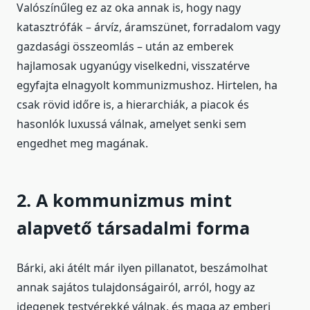
Valószínűleg ez az oka annak is, hogy nagy
katasztrófák – árvíz, áramszünet, forradalom vagy
gazdasági összeomlás – után az emberek
hajlamosak ugyanúgy viselkedni, visszatérve
egyfajta elnagyolt kommunizmushoz. Hirtelen, ha
csak rövid időre is, a hierarchiák, a piacok és
hasonlók luxussá válnak, amelyet senki sem
engedhet meg magának.
2. A kommunizmus mint
alapvető társadalmi forma
Bárki, aki átélt már ilyen pillanatot, beszámolhat
annak sajátos tulajdonságairól, arról, hogy az
idegenek testvérekké válnak, és maga az emberi